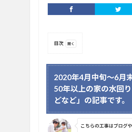
目次
1
2020
年4
月中
2020年4月中旬～6
旬～
6月
50年以上の家の水回
末の
ブロ
どなど」の記事です。
グ割
り適
応案
件
こちらの工事はブログ
「築