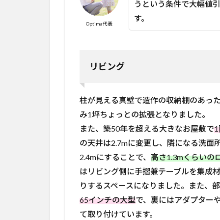
50年
うという条件で大幅値
以上
す。
の家
Optima代表
の水
回り
の設
備一
リビング
新＋
間取
り変
柱が見える真壁で造作の収納棚のあっ
更な
み1坪ちょっとの拡張となりました。
どな
ど」
また、築50年を超える大きなお屋敷で
の記
の天井は2.7mに変更し、隣になる洗
事で
す。
2.4mにすることで、
高さ1.3mくらい
はリビング側に手摺兼テーブルを集成
2
リ
りするスペースになりました。また、
ノ
65インチの大型
で、裏にはアダプター
ベ
て取り付けています。
ー