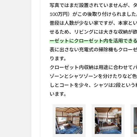
シ
写真ではまだ設置されていませんが、
ョ
100万円）がこの後取り付けられました
ン
普段は人数が少ない家ですが、本家と
前
後
せるため、リビングには大きな収納が
の
ーゼットにクローゼット内を活用でき
間
取
表に出さない充電式の掃除機もクロー
り
ります。
の
クローゼット内収納は用途に合わせてパ
解
説
ゾーンとシャツゾーンを分けたりなど
しとコートを少々、シャツは2段という
います。